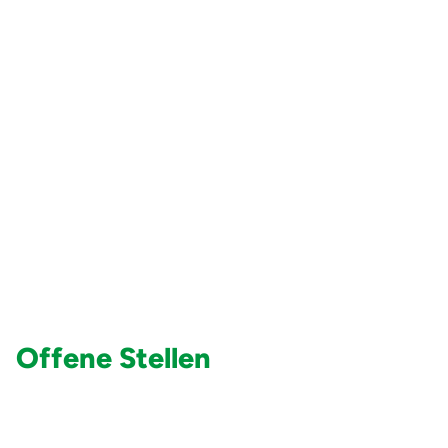
abwechslungsreiche Arbeiten
Bei uns erwartet Sie eine
bunte Palette an spannenden und
vielseitigen Herausforderungen.
Teamwork
"Gemeinsam stark:
Unser Teamwork schafft Erfolg."
Offene Stellen