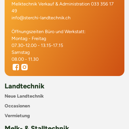
Melktechnik Verkauf & Administration 033 356 17
49
info@sterchi-landtechnik.ch
Öffnungszeiten Büro und Werkstatt:
Montag - Freitag
07.30-12.00 - 13.15-17.15
Samstag
08.00 - 11.30
Landtechnik
Neue Landtechnik
Occasionen
Vermietung
Melk- & Stalltechnik