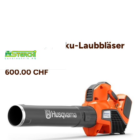
Husqvarna Akku-Laubbläser
525iB Mark II
600.00 CHF