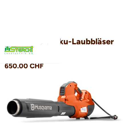
Husqvarna Akku-Laubbläser
530 iBX
650.00 CHF