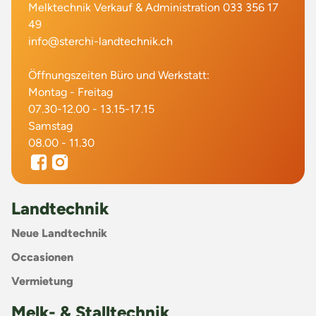
Melktechnik Verkauf & Administration 033 356 17
49
info@sterchi-landtechnik.ch
Öffnungszeiten Büro und Werkstatt:
Montag - Freitag
07.30-12.00 - 13.15-17.15
Samstag
08.00 - 11.30
Landtechnik
Neue Landtechnik
Occasionen
Vermietung
Melk- & Stalltechnik