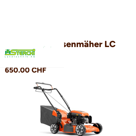
Husqvarna Rasenmäher LC
151S
650.00 CHF