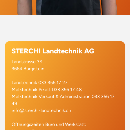
STERCHI Landtechnik AG
Landstrasse 3S
3664 Burgistein
Landtechnik 033 356 17 27
Melktechnik Pikett 033 356 17 48
Melktechnik Verkauf & Administration 033 356 17
49
info@sterchi-landtechnik.ch
Öffnungszeiten Büro und Werkstatt: